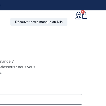
)
0
Découvrir notre masque au Nila
mmande ?
-dessous : nous vous
s.