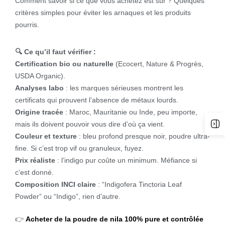
Comment savoir si ce que vous achetez est sûr ? Quelques
critères simples pour éviter les arnaques et les produits
pourris.
🔍 Ce qu’il faut vérifier :
Certification bio ou naturelle
(Ecocert, Nature & Progrès,
USDA Organic).
Analyses labo
: les marques sérieuses montrent les
certificats qui prouvent l’absence de métaux lourds.
Origine tracée
: Maroc, Mauritanie ou Inde, peu importe,
mais ils doivent pouvoir vous dire d’où ça vient.
Couleur et texture
: bleu profond presque noir, poudre ultra-
fine. Si c’est trop vif ou granuleux, fuyez.
Prix réaliste
: l’indigo pur coûte un minimum. Méfiance si
c’est donné.
Composition INCI claire
: “Indigofera Tinctoria Leaf
Powder” ou “Indigo”, rien d’autre.
👉
Acheter de la poudre de nila 100% pure et contrôlée