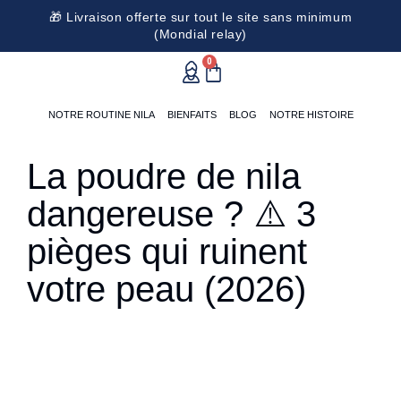
🎁 Livraison offerte sur tout le site sans minimum
(Mondial relay)
0
NOTRE ROUTINE NILA
BIENFAITS
BLOG
NOTRE HISTOIRE
La poudre de nila
dangereuse ? ⚠️ 3
pièges qui ruinent
votre peau (2026)